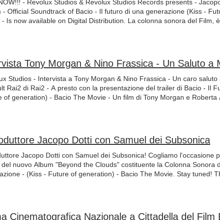
OW!!! - Revolux Studios & Revolux Studios Records presents - Jacopo 
luxstudiosecords #interview #kissfutureofgeneration BUONA VISIO
podottiofficial #revoluxstudios #revoluxstudiosrecords #bacioilfuturod
- Official Soundtrack of Bacio - Il futuro di una generazione (Kiss - Fu
://www.primevideo.com/detail/0GAZ9B9IEWEZU7YL2TDZ2E76SR/ref=a
utureofgeneration #fabiofinazzi
- Is now available on Digital Distribution. La colonna sonora del Film, è 
id=IwAR3kkMiRAzJhKl8IuKyBkAZdWePkFHb8EkWZVhlCnaDG7PN3OqndD
ibution su Spotify, Amazon Music, Traxsource, Tidal, Youtube, BandCa
://it.chili.com/content/bacio-il-futuro-di-una-generazione/f09fa893-8c
l Thanks to all the artists that work with me on that Album: Francesco
id=IwAR0S_UIJFBdU9I9GKu1vT7pGGt4fs0vD18lTkjKkyq06sMIGlUMhW
Faggionato Giulia Silvestri Alessio Giacon Giada Giordano #revoluxstu
podotti #jacopodottiofficial #beyondtheclouds #soonavailable #spotify
emusic #outnow #amazonmusic #applemusic #youtube #soundcloud #ba
othemovie #tonymorgan #robertaarnone #soundtrack #colonnasonora #
udios - Intervista a Tony Morgan & Nino Frassica - Un caro saluto a Marco Giusti della Trasmissione
lt Rai2 di Rai2 - A presto con la presentazione del trailer di Bacio - Il 
e of generation) - Bacio The Movie - Un film di Tony Morgan e Roberta
olux Studios & Revolux Studios Records. Un ringraziamento Speciale a N
tto! #bacio #bacioilfilm #baciothemovie #bacioilfuturodiunagenerazione
morgan #ninofrassica #robertaarnone #jacopodotti #jacopodottiofficial 
luxstudiosrecords
roduttore Jacopo Dotti con Samuel dei Subsonica
oduttore Jacopo Dotti con Samuel dei Subsonica! Cogliamo l'occasione p
 del nuovo Album "Beyond the Clouds" costituente la Colonna Sonora del
azione - (Kiss - Future of generation) - Bacio The Movie. Stay tuned! 
l of Subsonica! We take this opportunity to announce the imminent r
louds" constituting the Soundtrack of Kiss - Future of generation - Kis
onica #djset #live #padova #comingsoon #revoluxstudios #revoluxstudi
odottiofficial