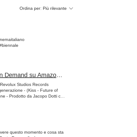
Ordina per:
Più rilevante
inemaitaliano
#biennale
Bacio - Il futuro di una generazione - Ora disponibile On Demand su Amazon Prime Video & Chili TV
Revolux Studios Records
generazione - (Kiss - Future of
ne - Prodotto da Jacopo Dotti con
NIBILE ESCLUSIVAMENTE ON
traguardo, frutto di un lavoro
nno reso possibile il progetto, a
quale non ci sarebbe stato il
empre con grande soddisfazione la
fficialmente dato il loro
vere questo momento e cosa sta
ringraziare il Sindaco di