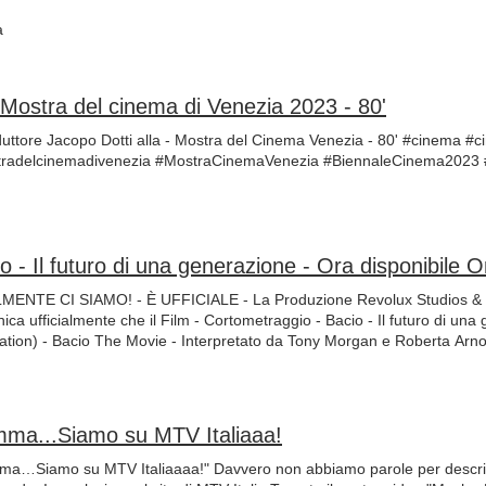
a
 Mostra del cinema di Venezia 2023 - 80'
oduttore Jacopo Dotti alla - Mostra del Cinema Venezia - 80' #cinema #c
radelcinemadivenezia #MostraCinemaVenezia #BiennaleCinema2023 
MENTE CI SIAMO! - È UFFICIALE - La Produzione Revolux Studios & 
ca ufficialmente che il Film - Cortometraggio - Bacio - Il futuro di una 
ation) - Bacio The Movie - Interpretato da Tony Morgan e Roberta Arno
ux Studios & Revolux Studios Records - È UFFICIALMENTE DISPO
D SU Amazon Prime Video E CHILI TV da Aprile 2023!!! Questo grande 
que lunghi anni molto complessi, ed è dedicato a tutte le persone che ha
lo staff di Revolux Studios in particolare modo Guido Peruzzo senza del 
ma...Siamo su MTV Italiaaa!
a Fabio Finazzi per le eccellenti e professionali riprese. Ricordiamo s
ncia Di Padova e Federazione dei Comuni del Camposampierese, hanno u
a…Siamo su MTV Italiaaaa!" Davvero non abbiamo parole per descri
inio per supportare istituzionalmente il progetto. Vogliamo nuovamente 