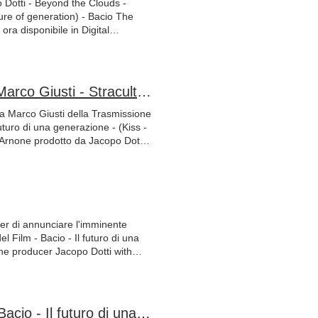
Dotti - Beyond the Clouds -
NE! AMAZON PRIME VIDEO LINK:
iunagenerazione #baciothemovie
ture of generation) - Bacio The
tv_sr_fle_c_Tn74RA_1_1_1?
ora disponibile in Digital
N4K0fI CHILI TV LINK:
mp, Soundcloud. Stay Tuned! A
48-4563-819a-a9b2fa5d845f?
 Gastaldi Giovanni Ergi Giovanni
3CRmjs
dios #revoluxstudiosrecords
 #soundcloud #tidal #amazonmusic
Intervista Tony Morgan & Nino Frassica - Un Saluto a Marco Giusti - Stracult Rai 2
cioilfuturodiunagenerazione
film #shortmovie #filmsoundtrack
Futuro di una generazione - (Kiss -
 Arnone prodotto da Jacopo Dotti
ino Frassica per il supporto al
 #kissfutureofgeneration
#revoluxstudios
er di annunciare l'imminente
 Film - Bacio - Il futuro di una
The producer Jacopo Dotti with
elease of the new Album "Beyond
s The Movie. Stay tuned! #samuel
osrecords #jacopodotti
Prima Cinematografica Nazionale a Cittadella del Film Bacio - Il futuro di una generazione