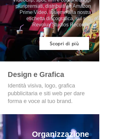
pluripremiati, distribuiti su Amazon
Prime Video. Insieme alla nostra
etichetta discografica, sul sito
Revolux Studios Records.
Scopri di più
Design e Grafica
Identità visiva, logo, grafica
pubblicitaria e siti web per dare
forma e voce al tuo brand.
Organizzazione