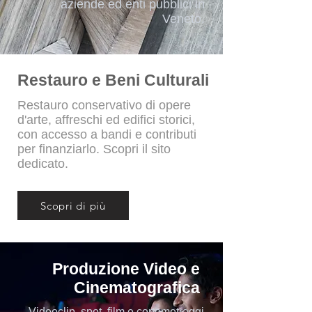
aziende ed enti pubblici in
Veneto.
Restauro e Beni Culturali
Restauro conservativo di opere
d'arte, affreschi ed edifici storici,
con accesso a bandi e contributi
per finanziarlo. Scopri il sito
dedicato.
Scopri di più
Produzione Video e
Cinematografica
Videoclip, spot, film e cortometraggi