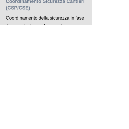
Coordinamento Sicurezza Cantieri
(CSP/CSE)
Coordinamento della sicurezza in fase
di progettazione ed esecuzione per
cantieri edili a Padova e provincia, ai
sensi del D.Lgs. 81/2008: piano di
sicurezza e coordinamento (PSC),
gestione dei rischi e conformità
normativa in ogni fase dei lavori.
Direzione Lavori