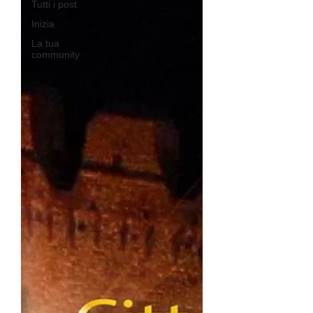
Tutti i post
Inizia
La tua
community