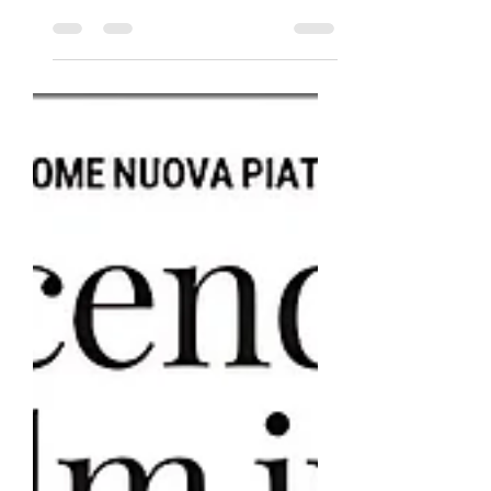
Records con grande orgoglio,
comunicano che la presentazione
ufficiale del CIFF – Cittadella...