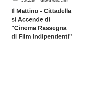
Revolux Studios
1 set 2025
Tempo di lettura: 1 min
Il Mattino - Cittadella
si Accende di
"Cinema Rassegna
di Film Indipendenti"
📌Il Mattino racconta Jacopo Dotti e
il Cittadella International Film
Festival alla 82ª Mostra del Cinema
di Venezia 📰 Anche Il Mattino...