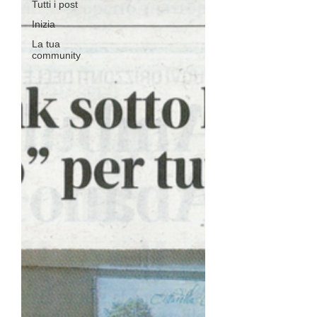
Tutti i post
Inizia
La tua
community