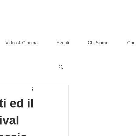
Video & Cinema
Eventi
Chi Siamo
Cont
i ed il
ival