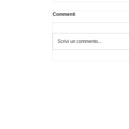
Commenti
Scrivi un commento...
CIFF - Cittadella
International Film Festival -
Iscrizioni per Cineasti
Aperte al Festival
HEADQUARTER
Revolux Studios S.r.l.
Via Carbonara N° 39
Borgoricco, 35010 Padova 