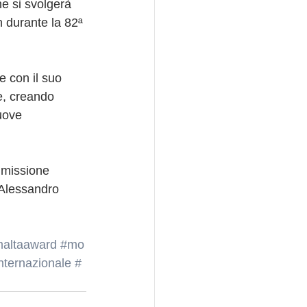
he si svolgerà 
 durante la 82ª 
e con il suo 
e, creando 
uove 
mmissione 
Alessandro 
maltaaward
#mo
nternazionale
#