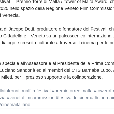
stival  – Premio Torre di Malta / Tower of Malta Award, c
2025 nello spazio della Regione Veneto Film Commission
i Venezia.
rla di Jacopo Dotti, produttore e fondatore del Festival, ch
 Cittadella e il Veneto su un palcoscenico internazional
dialogo e crescita culturale attraverso il cinema per le n
 speciale all’Assessore e al Presidente della Prima Co
Luciano Sandonà ed ai membri del CTS Barnaba Lupo, 
 Mileti, per il prezioso supporto e la collaborazione.
llainternationalfilmfestival
#premiotorredimalta
#towerof
zia
#venetofilmcommission
#festivaldelcinema
#cinemai
#cinemaitaliano