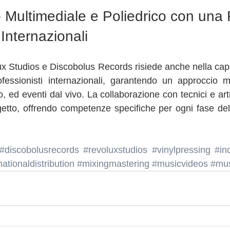
 Multimediale e Poliedrico con una 
 Internazionali
ux Studios e Discobolus Records risiede anche nella capac
fessionisti internazionali, garantendo un approccio mu
 ed eventi dal vivo. La collaborazione con tecnici e artisti
getto, offrendo competenze specifiche per ogni fase del
#discobolusrecords
#revoluxstudios
#vinylpressing
#in
nationaldistribution
#mixingmastering
#musicvideos
#mus