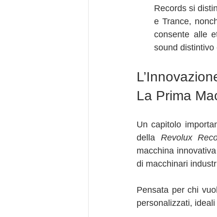
Records si dist
e Trance, nonch
consente alle et
sound distintivo 
L’Innovazion
La Prima Macc
Un capitolo importan
della 
Revolux Reco
macchina innovativa p
di macchinari industr
Pensata per chi vuol
personalizzati, ideali 