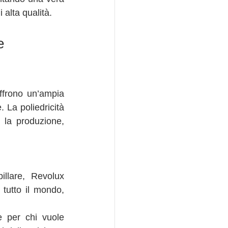
 alta qualità.
e 
frono un’ampia 
 La poliedricità 
 la produzione, 
llare, Revolux 
tutto il mondo, 
 per chi vuole 