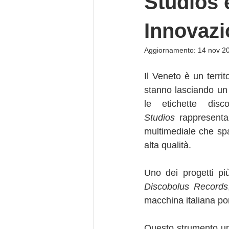
Studios 
Innovazi
Aggiornamento:
14 nov 2
Il Veneto è un territ
stanno lasciando un 
le etichette disc
Studios
 rappresenta 
multimediale che spa
alta qualità.
Discobolus Records
macchina italiana port
Questo strumento uni