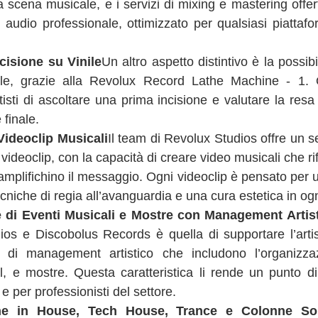
a scena musicale, e i servizi di mixing e mastering offerti
audio professionale, ottimizzato per qualsiasi piattafo
cisione su Vinile
ile, grazie alla Revolux Record Lathe Machine - 1. Q
tisti di ascoltare una prima incisione e valutare la resa 
 finale.
Videoclip Musicali
Il team di Revolux Studios offre un s
videoclip, con la capacità di creare video musicali che rifl
e amplifichino il messaggio. Ogni videoclip è pensato per u
ecniche di regia all’avanguardia e una cura estetica in ogn
 di Eventi Musicali e Mostre con Management Artis
ios e Discobolus Records è quella di supportare l’artis
i di management artistico che includono l’organizzaz
al, e mostre. Questa caratteristica li rende un punto di 
 e per professionisti del settore.
one in House, Tech House, Trance e Colonne So