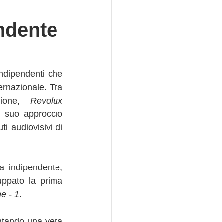
ndente
indipendenti che 
rnazionale. Tra 
gione, 
Revolux 
l suo approccio 
 audiovisivi di 
Uno dei progetti più innovativi di Revolux Studios è la sua sotto-etichetta indipendente, 
uppato la prima 
e - 1
. 
ntando una vera 