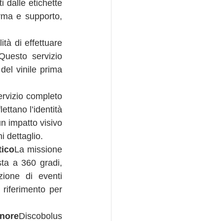
 dalle etichette 
rma e supporto, 
Un altro aspetto distintivo è la possibilità di effettuare 
uesto servizio 
del vinile prima 
ervizio completo 
ettano l’identità 
n impatto visivo 
i dettaglio.
tico
La missione 
ta a 360 gradi, 
ione di eventi 
riferimento per 
nore
Discobolus 