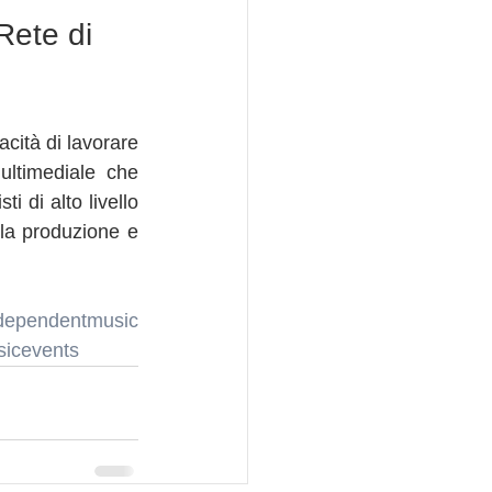
Rete di 
ità di lavorare 
ltimediale che 
 di alto livello 
la produzione e 
dependentmusic
icevents