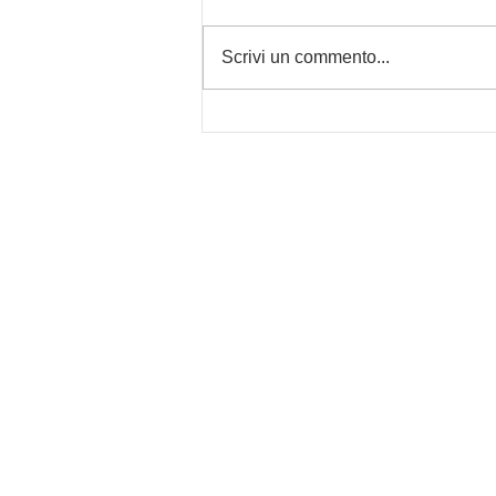
Scrivi un commento...
CIFF - Cittadella
International Film Festival -
Iscrizioni per Cineasti
Aperte al Festival
HEADQUARTER
Revolux Studios S.r.l.
Via Carbonara N° 39
Borgoricco, 35010 Padova 
Privacy & Policy