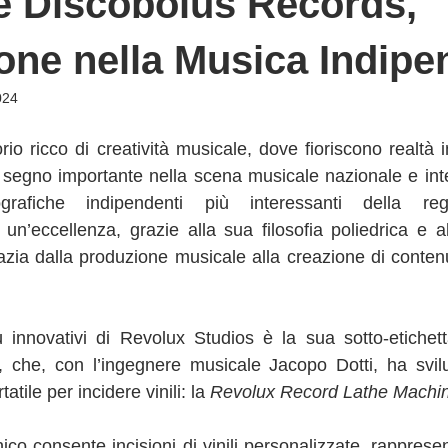
e Discobolus Records,
one nella Musica Indipe
024
orio ricco di creatività musicale, dove fioriscono realtà 
segno importante nella scena musicale nazionale e inte
ografiche indipendenti più interessanti della re
un’eccellenza, grazie alla sua filosofia poliedrica e a
zia dalla produzione musicale alla creazione di contenuti
, che, con l’ingegnere musicale Jacopo Dotti, ha svil
atile per incidere vinili: la 
Revolux Record Lathe Machin
co consente incisioni di vinili personalizzate, rapprese