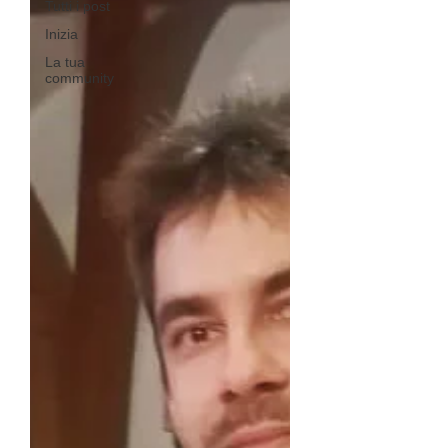
Tutti i post
Inizia
La tua
community