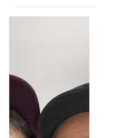
Revolux Studios - Intervista a Tony
Morgan & Nino Frassica - Un caro
saluto a Marco Giusti della
Trasmissione Stracult Rai2 di Rai2 -
A...